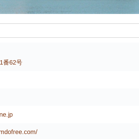
番62号
ne.jp
imdofree.com/