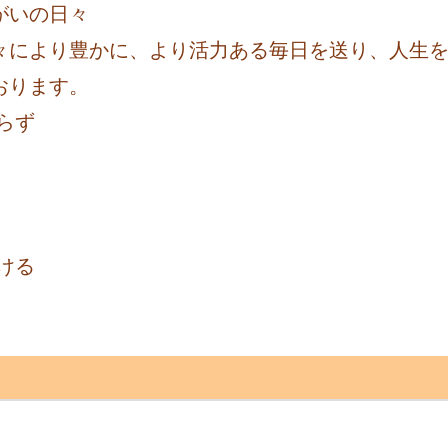
がいの日々
々により豊かに、より活力ある毎日を送り、人生
おります。
らず
ける