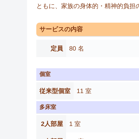
ともに、家族の身体的・精神的負担
サービスの内容
定員
80 名
個室
従来型個室
11 室
多床室
2人部屋
1 室