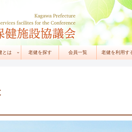
健とは
老健を探す
会員一覧
老健を利用す
設