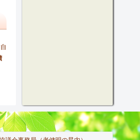
村自
積
。