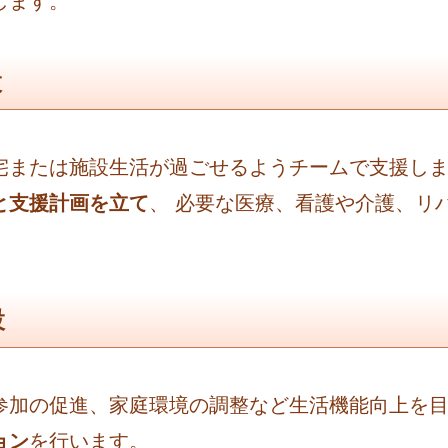
します。
設
宅または施設生活が過ごせるようチームで支援し
と支援計画を立て
、 必要な医療、看護や介護、リ
設
参加の促進、家庭環境の調整など生活機能向上を
ョン
を行います。