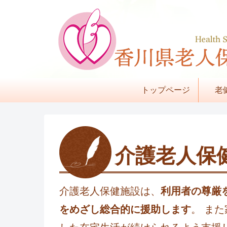
トップページ
老
介護老人保
介護老人保健施設は、
利用者の尊厳
をめざし総合的に援助します
。 ま