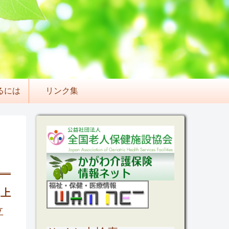
るには
リンク集
向上
立